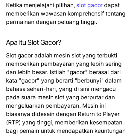
Ketika menjelajahi pilihan,
slot gacor
dapat
memberikan wawasan komprehensif tentang
permainan dengan peluang tinggi.
Apa Itu Slot Gacor?
Slot gacor adalah mesin slot yang terbukti
memberikan pembayaran yang lebih sering
dan lebih besar. Istilah "gacor" berasal dari
kata "gacor" yang berarti "berbunyi" dalam
bahasa sehari-hari, yang di sini mengacu
pada suara mesin slot yang berputar dan
mengeluarkan pembayaran. Mesin ini
biasanya didesain dengan Return to Player
(RTP) yang tinggi, memberikan kesempatan
bagi pemain untuk mendapatkan keuntungan