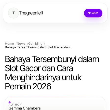
Thegreenleft
T
News
Home
News
Gambling
Bahaya Tersembunyi dalam Slot Gacor dan Cara Menghindarinya untuk Pemain 2026
Bahaya Tersembunyi dalam
Slot Gacor dan Cara
Menghindarinya untuk
Pemain 2026
AUTHOR
Gemma Chambers