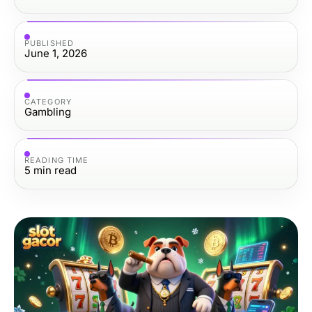
PUBLISHED
June 1, 2026
CATEGORY
Gambling
READING TIME
5
min read