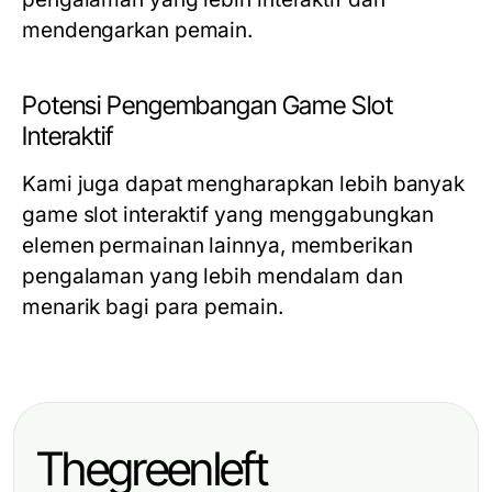
mendengarkan pemain.
Potensi Pengembangan Game Slot
Interaktif
Kami juga dapat mengharapkan lebih banyak
game slot interaktif yang menggabungkan
elemen permainan lainnya, memberikan
pengalaman yang lebih mendalam dan
menarik bagi para pemain.
Thegreenleft