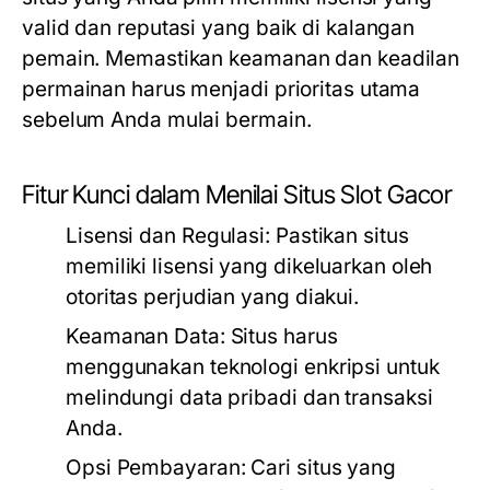
valid dan reputasi yang baik di kalangan
pemain. Memastikan keamanan dan keadilan
permainan harus menjadi prioritas utama
sebelum Anda mulai bermain.
Fitur Kunci dalam Menilai Situs Slot Gacor
Lisensi dan Regulasi:
Pastikan situs
memiliki lisensi yang dikeluarkan oleh
otoritas perjudian yang diakui.
Keamanan Data:
Situs harus
menggunakan teknologi enkripsi untuk
melindungi data pribadi dan transaksi
Anda.
Opsi Pembayaran:
Cari situs yang