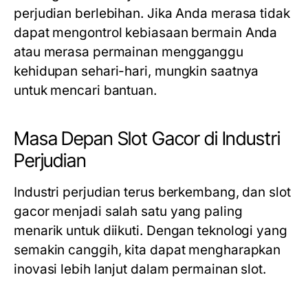
perjudian berlebihan. Jika Anda merasa tidak
dapat mengontrol kebiasaan bermain Anda
atau merasa permainan mengganggu
kehidupan sehari-hari, mungkin saatnya
untuk mencari bantuan.
Masa Depan Slot Gacor di Industri
Perjudian
Industri perjudian terus berkembang, dan slot
gacor menjadi salah satu yang paling
menarik untuk diikuti. Dengan teknologi yang
semakin canggih, kita dapat mengharapkan
inovasi lebih lanjut dalam permainan slot.