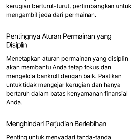
kerugian berturut-turut, pertimbangkan untuk
mengambil jeda dari permainan.
Pentingnya Aturan Permainan yang
Disiplin
Menetapkan aturan permainan yang disiplin
akan membantu Anda tetap fokus dan
mengelola bankroll dengan baik. Pastikan
untuk tidak mengejar kerugian dan hanya
bertaruh dalam batas kenyamanan finansial
Anda.
Menghindari Perjudian Berlebihan
Penting untuk menyadari tanda-tanda