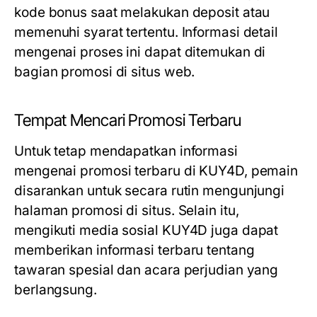
kode bonus saat melakukan deposit atau
memenuhi syarat tertentu. Informasi detail
mengenai proses ini dapat ditemukan di
bagian promosi di situs web.
Tempat Mencari Promosi Terbaru
Untuk tetap mendapatkan informasi
mengenai promosi terbaru di KUY4D, pemain
disarankan untuk secara rutin mengunjungi
halaman promosi di situs. Selain itu,
mengikuti media sosial KUY4D juga dapat
memberikan informasi terbaru tentang
tawaran spesial dan acara perjudian yang
berlangsung.