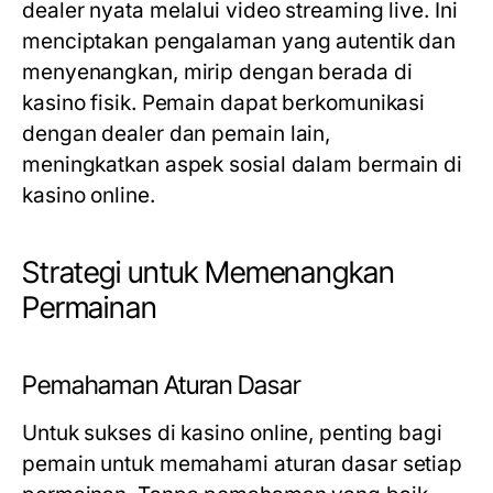
dealer nyata melalui video streaming live. Ini
menciptakan pengalaman yang autentik dan
menyenangkan, mirip dengan berada di
kasino fisik. Pemain dapat berkomunikasi
dengan dealer dan pemain lain,
meningkatkan aspek sosial dalam bermain di
kasino online.
Strategi untuk Memenangkan
Permainan
Pemahaman Aturan Dasar
Untuk sukses di kasino online, penting bagi
pemain untuk memahami aturan dasar setiap