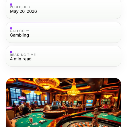
PUBLISHED
May 26, 2026
CATEGORY
Gambling
READING TIME
4
min read