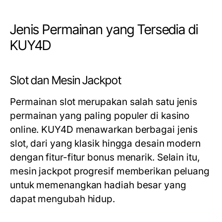
Jenis Permainan yang Tersedia di
KUY4D
Slot dan Mesin Jackpot
Permainan slot merupakan salah satu jenis
permainan yang paling populer di kasino
online. KUY4D menawarkan berbagai jenis
slot, dari yang klasik hingga desain modern
dengan fitur-fitur bonus menarik. Selain itu,
mesin jackpot progresif memberikan peluang
untuk memenangkan hadiah besar yang
dapat mengubah hidup.