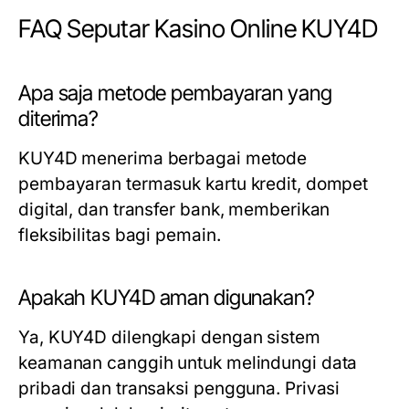
FAQ Seputar Kasino Online KUY4D
Apa saja metode pembayaran yang
diterima?
KUY4D menerima berbagai metode
pembayaran termasuk kartu kredit, dompet
digital, dan transfer bank, memberikan
fleksibilitas bagi pemain.
Apakah KUY4D aman digunakan?
Ya, KUY4D dilengkapi dengan sistem
keamanan canggih untuk melindungi data
pribadi dan transaksi pengguna. Privasi