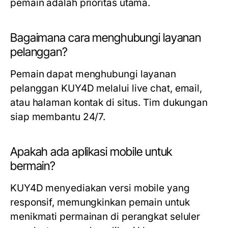
pemain adalah prioritas utama.
Bagaimana cara menghubungi layanan
pelanggan?
Pemain dapat menghubungi layanan
pelanggan KUY4D melalui live chat, email,
atau halaman kontak di situs. Tim dukungan
siap membantu 24/7.
Apakah ada aplikasi mobile untuk
bermain?
KUY4D menyediakan versi mobile yang
responsif, memungkinkan pemain untuk
menikmati permainan di perangkat seluler