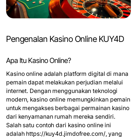
Pengenalan Kasino Online KUY4D
Apa Itu Kasino Online?
Kasino online adalah platform digital di mana
pemain dapat melakukan perjudian melalui
internet. Dengan menggunakan teknologi
modern, kasino online memungkinkan pemain
untuk mengakses berbagai permainan kasino
dari kenyamanan rumah mereka sendiri.
Salah satu contoh dari kasino online ini
adalah
https://kuy4d.jimdofree.com/
, yang