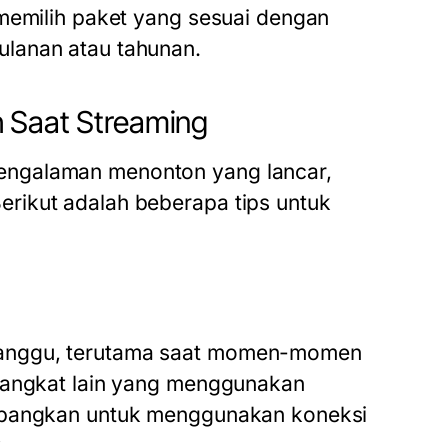
 memilih paket yang sesuai dengan
ulanan atau tahunan.
h Saat Streaming
engalaman menonton yang lancar,
rikut adalah beberapa tips untuk
ganggu, terutama saat momen-momen
erangkat lain yang menggunakan
imbangkan untuk menggunakan koneksi
.