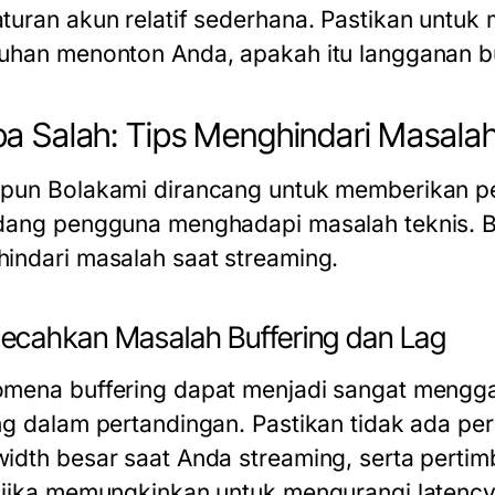
turan akun relatif sederhana. Pastikan untuk
uhan menonton Anda, apakah itu langganan b
a Salah: Tips Menghindari Masala
pun Bolakami dirancang untuk memberikan p
dang pengguna menghadapi masalah teknis. Be
indari masalah saat streaming.
cahkan Masalah Buffering dan Lag
mena buffering dapat menjadi sangat meng
ng dalam pertandingan. Pastikan tidak ada p
idth besar saat Anda streaming, serta pert
 jika memungkinkan untuk mengurangi latency