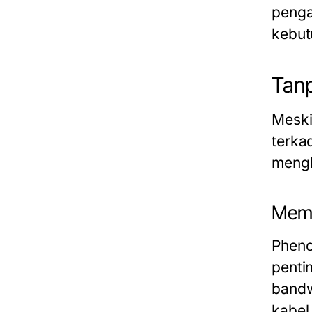
penga
kebut
Tanp
Meski
terka
mengh
Meme
Pheno
penti
bandw
kabel