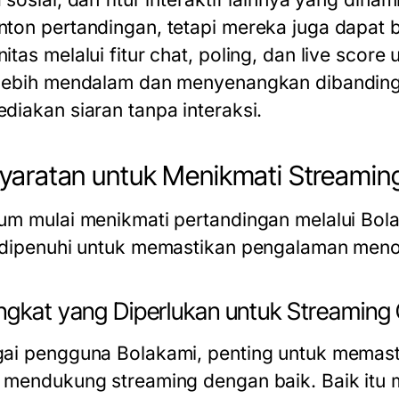
ton pertandingan, tetapi mereka juga dapat 
itas melalui fitur chat, poling, dan live scor
lebih mendalam dan menyenangkan dibandingk
diakan siaran tanpa interaksi.
yaratan untuk Menikmati Streaming
um mulai menikmati pertandingan melalui Bol
 dipenuhi untuk memastikan pengalaman meno
ngkat yang Diperlukan untuk Streaming
ai pengguna Bolakami, penting untuk memas
 mendukung streaming dengan baik. Baik itu 