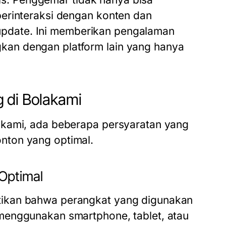
berinteraksi dengan konten dan
e update. Ini memberikan pengalaman
an dengan platform lain yang hanya
 di Bolakami
akami, ada beberapa persyaratan yang
nton yang optimal.
 Optimal
tikan bahwa perangkat yang digunakan
menggunakan smartphone, tablet, atau