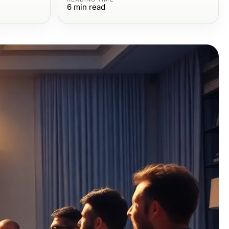
6
min read