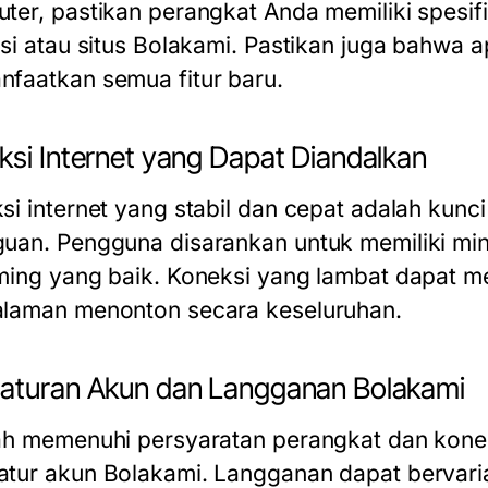
ter, pastikan perangkat Anda memiliki spesif
si atau situs Bolakami. Pastikan juga bahwa apl
faatkan semua fitur baru.
ksi Internet yang Dapat Diandalkan
si internet yang stabil dan cepat adalah kunc
uan. Pengguna disarankan untuk memiliki min
ming yang baik. Koneksi yang lambat dapat 
laman menonton secara keseluruhan.
aturan Akun dan Langganan Bolakami
ah memenuhi persyaratan perangkat dan kone
tur akun Bolakami. Langganan dapat bervaria