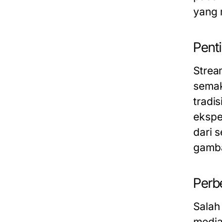
yang 
Pent
Strea
semak
tradi
ekspe
dari 
gamba
Perb
Salah
media