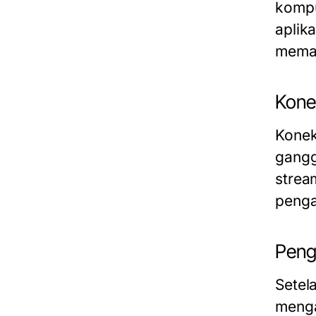
kompu
aplika
meman
Kone
Konek
gangg
strea
penga
Peng
Setel
menga