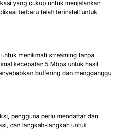
ikasi yang cukup untuk menjalankan
ikasi terbaru telah terinstall untuk
i untuk menikmati streaming tanpa
imal kecepatan 5 Mbps untuk hasil
menyebabkan buffering dan mengganggu
ksi, pengguna perlu mendaftar dan
si, dan langkah-langkah untuk